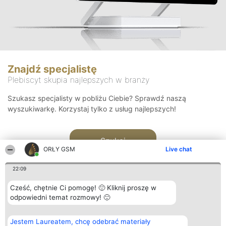
Znajdź specjalistę
Plebiscyt skupia najlepszych w branży
Szukasz specjalisty w pobliżu Ciebie? Sprawdź naszą
wyszukiwarkę. Korzystaj tylko z usług najlepszych!
Szukaj
ORŁY GSM
Live chat
22:09
Cześć, chętnie Ci pomogę! 🙂 Kliknij proszę w
odpowiedni temat rozmowy! 🙂
Organizator plebiscytu
Plebiscyt
Kontakt
Jestem Laureatem, chcę odebrać materiały
Bright Side Solutions sp. z o.
Laureaci
Kontakt