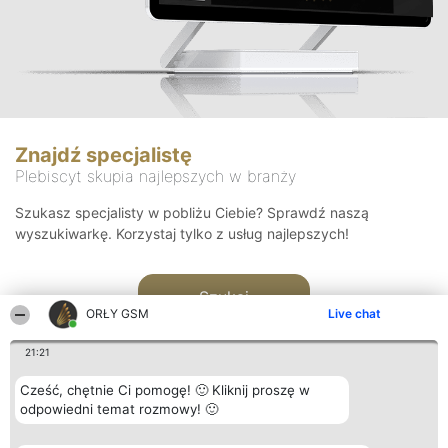
Znajdź specjalistę
Plebiscyt skupia najlepszych w branży
Szukasz specjalisty w pobliżu Ciebie? Sprawdź naszą
wyszukiwarkę. Korzystaj tylko z usług najlepszych!
Szukaj
ORŁY GSM
Live chat
21:21
Cześć, chętnie Ci pomogę! 🙂 Kliknij proszę w
odpowiedni temat rozmowy! 🙂
Organizator plebiscytu
Plebiscyt
Kontakt