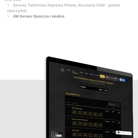
Serwisy Telefonów, Naprawa iPhone, Akcesoria GSM - powiat
opoczyński
4M Serwis Opoczno i okolice