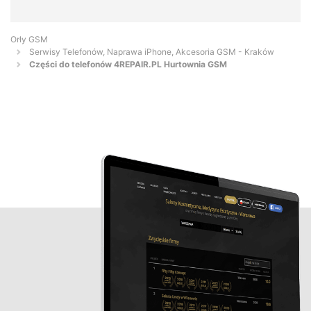
Orły GSM
Serwisy Telefonów, Naprawa iPhone, Akcesoria GSM - Kraków
Części do telefonów 4REPAIR.PL Hurtownia GSM