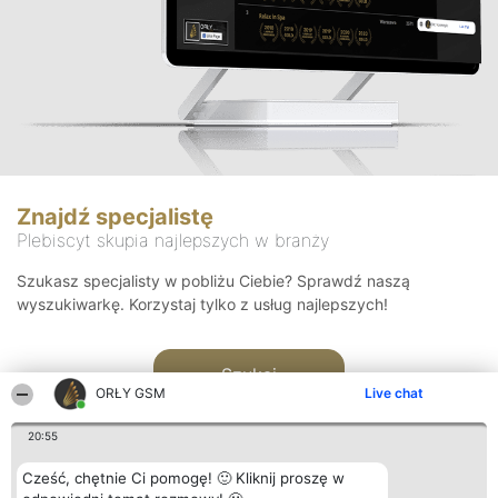
Znajdź specjalistę
Plebiscyt skupia najlepszych w branży
Szukasz specjalisty w pobliżu Ciebie? Sprawdź naszą
wyszukiwarkę. Korzystaj tylko z usług najlepszych!
Szukaj
ORŁY GSM
Live chat
20:55
Cześć, chętnie Ci pomogę! 🙂 Kliknij proszę w