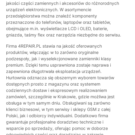
jakości części zamiennych i akcesoriów do różnorodnych
urządzeń elektronicznych. W asortymencie
przedsiębiorstwa można znaleźć komponenty
przeznaczone do telefonów, laptopów oraz tabletów,
obejmujące m.in. wyświetlacze LCD i OLED, baterie,
gniazda, taśmy flex oraz narzędzia niezbędne do serwisu.
Firma 4REPAIR.PL stawia na jakość oferowanych
produktów, włączając w to zarówno oryginalne
podzespoły, jak i wyselekcjonowane zamienniki klasy
premium. Dzięki temu usprawniona zostaje naprawa i
zapewniona długotrwała eksploatacja urządzeń.
Hurtownia odznacza się obszernym wyborem towarów
dostępnych prosto z magazynu oraz systemem
codziennych dostaw i ekspresowym realizowaniem
zamówień, szczególnie w Krakowie, gdzie możliwa jest
obsługa w tym samym dniu. Obsługiwani są zarówno
klienci biznesowi, w tym serwisy i sklepy GSM z całej
Polski, jak i odbiorcy indywidualni. Dodatkowo firma
gwarantuje profesjonalne doradztwo techniczne i
wsparcie po sprzedaży, oferując pomoc w doborze
odpowiednich części oraz doradzając w zakresie