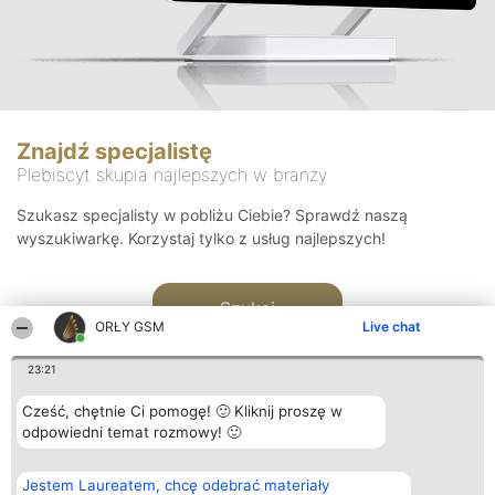
Znajdź specjalistę
Plebiscyt skupia najlepszych w branży
Szukasz specjalisty w pobliżu Ciebie? Sprawdź naszą
wyszukiwarkę. Korzystaj tylko z usług najlepszych!
Szukaj
ORŁY GSM
Live chat
23:21
Cześć, chętnie Ci pomogę! 🙂 Kliknij proszę w
odpowiedni temat rozmowy! 🙂
Organizator plebiscytu
Plebiscyt
Kontakt
Jestem Laureatem, chcę odebrać materiały
Bright Side Solutions sp. z o.
Laureaci
Kontakt