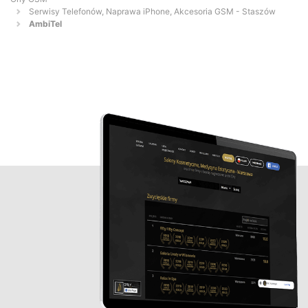
Serwisy Telefonów, Naprawa iPhone, Akcesoria GSM - Staszów
AmbiTel