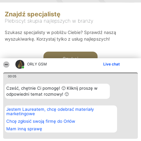
Znajdź specjalistę
Plebiscyt skupia najlepszych w branży
Szukasz specjalisty w pobliżu Ciebie? Sprawdź naszą
wyszukiwarkę. Korzystaj tylko z usług najlepszych!
Szukaj
ORŁY GSM
Live chat
00:05
Cześć, chętnie Ci pomogę! 🙂 Kliknij proszę w
odpowiedni temat rozmowy! 🙂
Organizator plebiscytu
Plebiscyt
Kontakt
Jestem Laureatem, chcę odebrać materiały
Bright Side Solutions sp. z o.
Laureaci
Kontakt
marketingowe
o. sp. k.
Lista
ul. Ruska 22
wszystkich
Chcę zgłosić swoją firmę do Orłów
Wrocław 50-079
Laureatów
Mam inną sprawę
KRS 0000749100 | Regon
Zasady
381313360 | NIP 8943132676
Regulamin
+48 508 492 400
Polityka