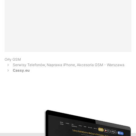
Orły GSM
Serwisy Telefonów, Naprawa iPhone, Akcesoria GSM - Warszawa
Cassy.eu