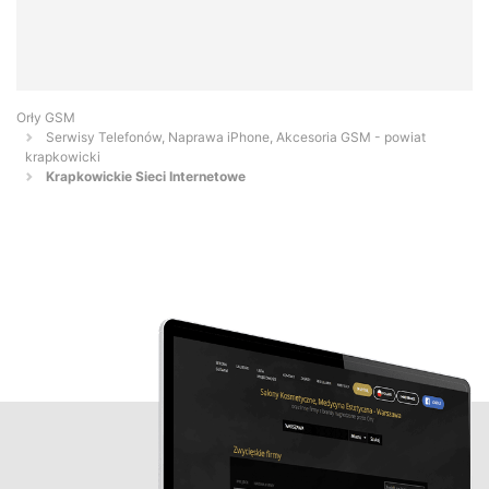
Orły GSM
Serwisy Telefonów, Naprawa iPhone, Akcesoria GSM - powiat
krapkowicki
Krapkowickie Sieci Internetowe