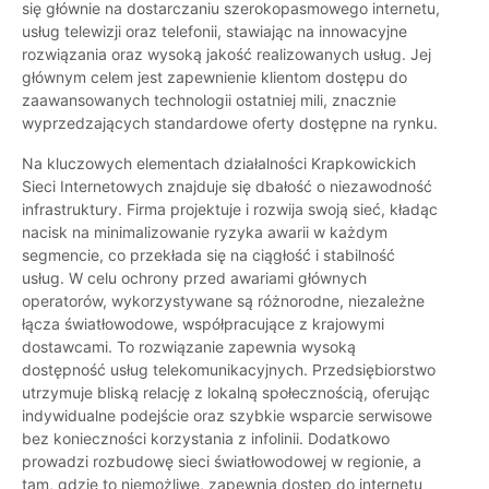
się głównie na dostarczaniu szerokopasmowego internetu,
usług telewizji oraz telefonii, stawiając na innowacyjne
rozwiązania oraz wysoką jakość realizowanych usług. Jej
głównym celem jest zapewnienie klientom dostępu do
zaawansowanych technologii ostatniej mili, znacznie
wyprzedzających standardowe oferty dostępne na rynku.
Na kluczowych elementach działalności Krapkowickich
Sieci Internetowych znajduje się dbałość o niezawodność
infrastruktury. Firma projektuje i rozwija swoją sieć, kładąc
nacisk na minimalizowanie ryzyka awarii w każdym
segmencie, co przekłada się na ciągłość i stabilność
usług. W celu ochrony przed awariami głównych
operatorów, wykorzystywane są różnorodne, niezależne
łącza światłowodowe, współpracujące z krajowymi
dostawcami. To rozwiązanie zapewnia wysoką
dostępność usług telekomunikacyjnych. Przedsiębiorstwo
utrzymuje bliską relację z lokalną społecznością, oferując
indywidualne podejście oraz szybkie wsparcie serwisowe
bez konieczności korzystania z infolinii. Dodatkowo
prowadzi rozbudowę sieci światłowodowej w regionie, a
tam, gdzie to niemożliwe, zapewnia dostęp do internetu