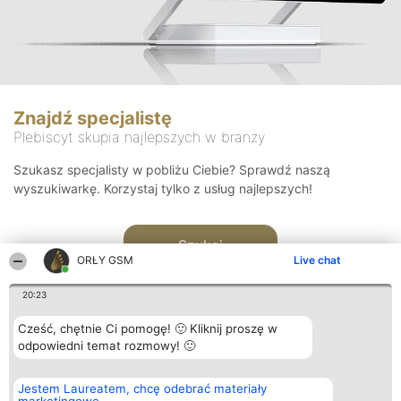
Znajdź specjalistę
Plebiscyt skupia najlepszych w branży
Szukasz specjalisty w pobliżu Ciebie? Sprawdź naszą
wyszukiwarkę. Korzystaj tylko z usług najlepszych!
Szukaj
ORŁY GSM
Live chat
20:23
Cześć, chętnie Ci pomogę! 🙂 Kliknij proszę w
odpowiedni temat rozmowy! 🙂
Organizator plebiscytu
Plebiscyt
Kontakt
Jestem Laureatem, chcę odebrać materiały
Bright Side Solutions sp. z o.
Laureaci
Kontakt