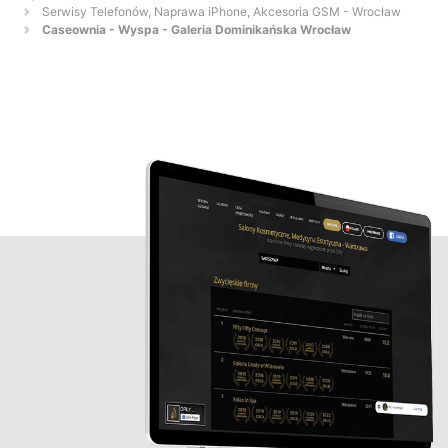
Serwisy Telefonów, Naprawa iPhone, Akcesoria GSM - Wrocław
Caseownia - Wyspa - Galeria Dominikańska Wrocław