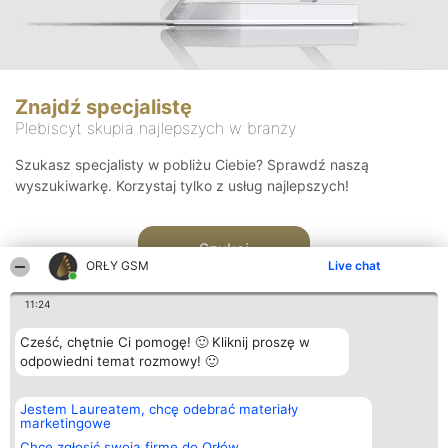
Znajdź specjalistę
Plebiscyt skupia najlepszych w branży
Szukasz specjalisty w pobliżu Ciebie? Sprawdź naszą
wyszukiwarkę. Korzystaj tylko z usług najlepszych!
Szukaj
ORŁY GSM
Live chat
11:24
Cześć, chętnie Ci pomogę! 🙂 Kliknij proszę w
odpowiedni temat rozmowy! 🙂
Organizator plebiscytu
Plebiscyt
Kontakt
Jestem Laureatem, chcę odebrać materiały
Bright Side Solutions sp. z o.
Laureaci
Kontakt
marketingowe
o. sp. k.
Lista
ul. Ruska 22
wszystkich
Chcę zgłosić swoją firmę do Orłów