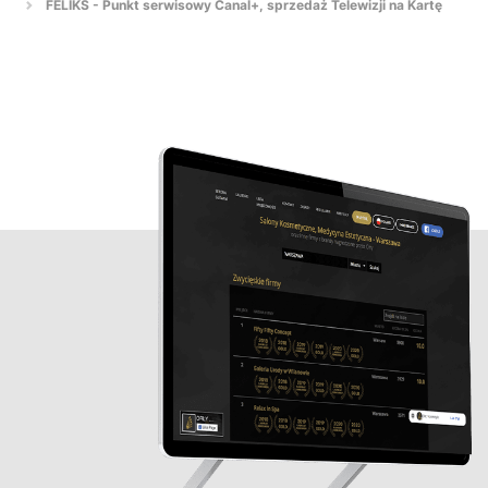
FELIKS - Punkt serwisowy Canal+, sprzedaż Telewizji na Kartę