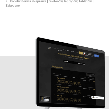
Fonefix Serwis i Naprawa | telefonów, laptopów, tabletów |
Zakopane