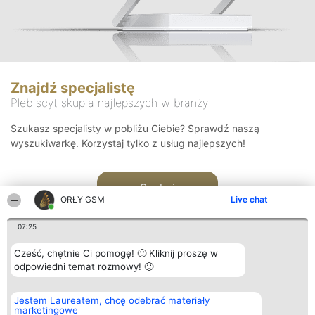
Znajdź specjalistę
Plebiscyt skupia najlepszych w branży
Szukasz specjalisty w pobliżu Ciebie? Sprawdź naszą
wyszukiwarkę. Korzystaj tylko z usług najlepszych!
Szukaj
ORŁY GSM
Live chat
07:25
Cześć, chętnie Ci pomogę! 🙂 Kliknij proszę w
odpowiedni temat rozmowy! 🙂
Organizator plebiscytu
Plebiscyt
Kontakt
Jestem Laureatem, chcę odebrać materiały
Bright Side Solutions sp. z o.
Laureaci
Kontakt
marketingowe
o. sp. k.
Lista