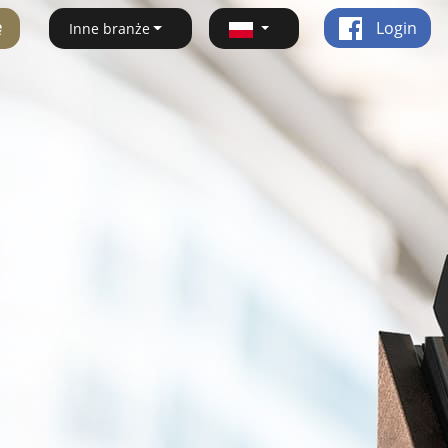
ę
Login
Inne branże