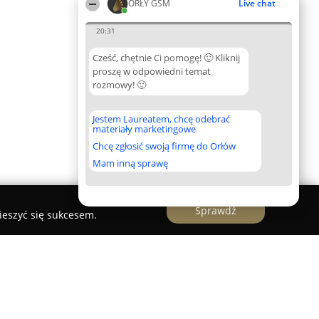
ORŁY GSM
Live chat
20:31
Cześć, chętnie Ci pomogę! 🙂 Kliknij
proszę w odpowiedni temat
rozmowy! 🙂
Jestem Laureatem, chcę odebrać
materiały marketingowe
Chcę zgłosić swoją firmę do Orłów
Mam inną sprawę
Sprawdź
ieszyć się sukcesem.