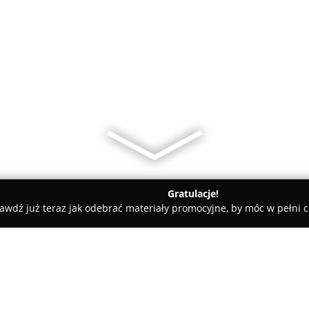
Gratulacje!
awdź już teraz jak odebrać materiały promocyjne, by móc w pełni c
 Akcesoria GSM - Mrągowo
Cell-Kom