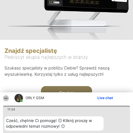
Znajdź specjalistę
Plebiscyt skupia najlepszych w branży
Szukasz specjalisty w pobliżu Ciebie? Sprawdź naszą
wyszukiwarkę. Korzystaj tylko z usług najlepszych!
Szukaj
ORŁY GSM
Live chat
11:24
Cześć, chętnie Ci pomogę! 🙂 Kliknij proszę w
odpowiedni temat rozmowy! 🙂