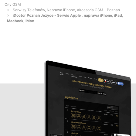
Orły GSM
Serwisy Telefonów, Naprawa iPhone, Akcesoria GSM - Poznań
iDoctor Poznań Jeżyce - Serwis Apple , naprawa iPhone, iPad,
Macbook, iMac