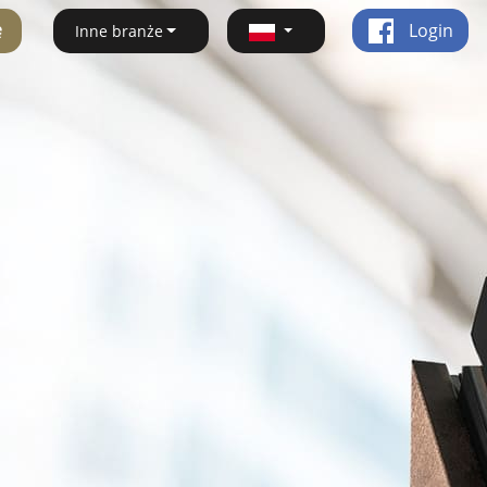
ę
Login
Inne branże