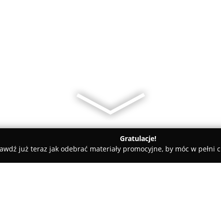
Gratulacje!
awdź już teraz jak odebrać materiały promocyjne, by móc w pełni c
kcesoria GSM - Bielsko-Biała
iEverest Sp. z o.o.