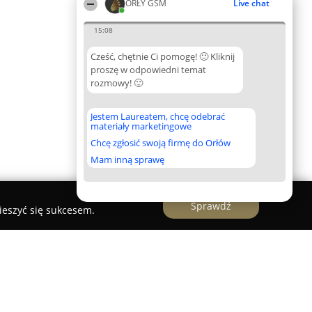
ORŁY GSM
Live chat
15:08
Cześć, chętnie Ci pomogę! 🙂 Kliknij
proszę w odpowiedni temat
rozmowy! 🙂
Jestem Laureatem, chcę odebrać
materiały marketingowe
Chcę zgłosić swoją firmę do Orłów
Mam inną sprawę
Sprawdź
ieszyć się sukcesem.