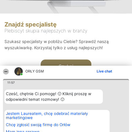
Znajdź specjalistę
Plebiscyt skupia najlepszych w branży
Szukasz specjalisty w pobliżu Ciebie? Sprawdź naszą
wyszukiwarkę. Korzystaj tylko z usług najlepszych!
Szukaj
ORŁY GSM
Live chat
11:57
Cześć, chętnie Ci pomogę! 🙂 Kliknij proszę w
odpowiedni temat rozmowy! 🙂
Organizator plebiscytu
Plebiscyt
Kontakt
Jestem Laureatem, chcę odebrać materiały
Bright Side Solutions sp. z o.
Laureaci
Kontakt
marketingowe
o. sp. k.
Lista
ul. Ruska 22
wszystkich
Chcę zgłosić swoją firmę do Orłów
Wrocław 50-079
Laureatów
Mam inną sprawę
KRS 0000749100 | Regon
Zasady