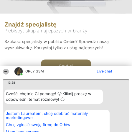
Znajdź specjalistę
Plebiscyt skupia najlepszych w branży
Szukasz specjalisty w pobliżu Ciebie? Sprawdź naszą
wyszukiwarkę. Korzystaj tylko z usług najlepszych!
Szukaj
ORŁY GSM
Live chat
13:28
Cześć, chętnie Ci pomogę! 🙂 Kliknij proszę w
odpowiedni temat rozmowy! 🙂
Organizator plebiscytu
Plebiscyt
Kontakt
Jestem Laureatem, chcę odebrać materiały
Bright Side Solutions sp. z o.
Laureaci
Kontakt
marketingowe
o. sp. k.
Lista
ul. Ruska 22
wszystkich
Chcę zgłosić swoją firmę do Orłów
Wrocław 50-079
Laureatów
Mam inną sprawę
KRS 0000749100 | Regon
Zasady