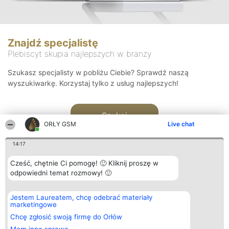
Znajdź specjalistę
Plebiscyt skupia najlepszych w branży
Szukasz specjalisty w pobliżu Ciebie? Sprawdź naszą
wyszukiwarkę. Korzystaj tylko z usług najlepszych!
Szukaj
ORŁY GSM
Live chat
14:17
Cześć, chętnie Ci pomogę! 🙂 Kliknij proszę w
odpowiedni temat rozmowy! 🙂
Organizator plebiscytu
Plebiscyt
Kontakt
Jestem Laureatem, chcę odebrać materiały
Bright Side Solutions sp. z o.
Laureaci
Kontakt
marketingowe
o. sp. k.
Lista
ul. Ruska 22
wszystkich
Chcę zgłosić swoją firmę do Orłów
Wrocław 50-079
Laureatów
KRS 0000749100 | Regon
Zasady