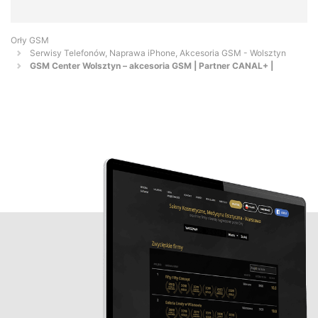
Orły GSM
Serwisy Telefonów, Naprawa iPhone, Akcesoria GSM - Wolsztyn
GSM Center Wolsztyn – akcesoria GSM | Partner CANAL+ |