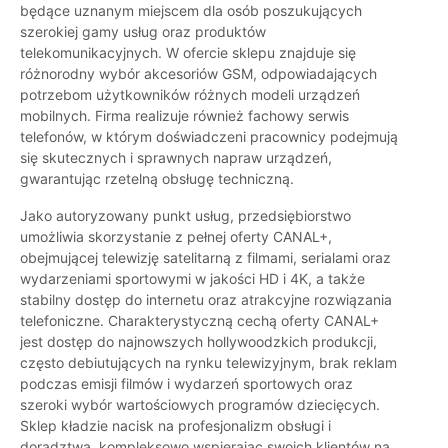
będące uznanym miejscem dla osób poszukujących
szerokiej gamy usług oraz produktów
telekomunikacyjnych. W ofercie sklepu znajduje się
różnorodny wybór akcesoriów GSM, odpowiadających
potrzebom użytkowników różnych modeli urządzeń
mobilnych. Firma realizuje również fachowy serwis
telefonów, w którym doświadczeni pracownicy podejmują
się skutecznych i sprawnych napraw urządzeń,
gwarantując rzetelną obsługę techniczną.
Jako autoryzowany punkt usług, przedsiębiorstwo
umożliwia skorzystanie z pełnej oferty CANAL+,
obejmującej telewizję satelitarną z filmami, serialami oraz
wydarzeniami sportowymi w jakości HD i 4K, a także
stabilny dostęp do internetu oraz atrakcyjne rozwiązania
telefoniczne. Charakterystyczną cechą oferty CANAL+
jest dostęp do najnowszych hollywoodzkich produkcji,
często debiutujących na rynku telewizyjnym, brak reklam
podczas emisji filmów i wydarzeń sportowych oraz
szeroki wybór wartościowych programów dziecięcych.
Sklep kładzie nacisk na profesjonalizm obsługi i
doradztwa, kompleksowo wspierając swoich klientów na