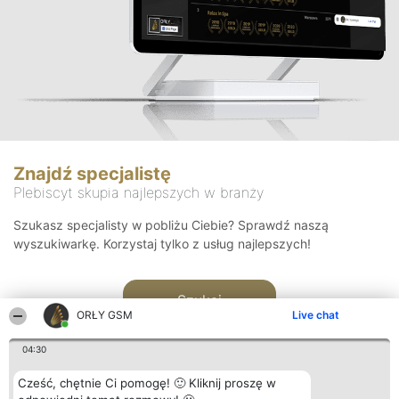
Znajdź specjalistę
Plebiscyt skupia najlepszych w branży
Szukasz specjalisty w pobliżu Ciebie? Sprawdź naszą
wyszukiwarkę. Korzystaj tylko z usług najlepszych!
Szukaj
ORŁY GSM
Live chat
04:30
Cześć, chętnie Ci pomogę! 🙂 Kliknij proszę w