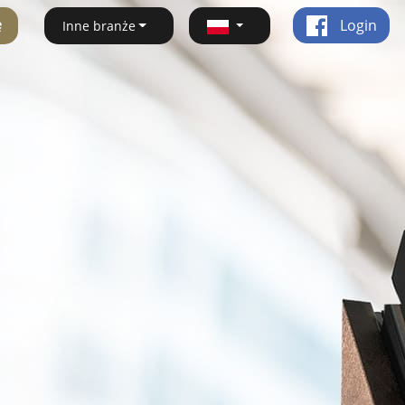
ę
Login
Inne branże