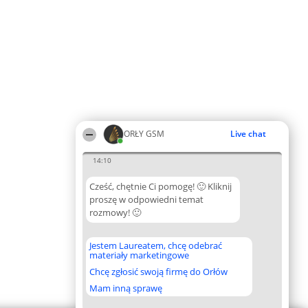
ORŁY GSM
Live chat
14:10
Cześć, chętnie Ci pomogę! 🙂 Kliknij
proszę w odpowiedni temat
rozmowy! 🙂
Jestem Laureatem, chcę odebrać
materiały marketingowe
Chcę zgłosić swoją firmę do Orłów
Mam inną sprawę