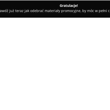
Gratulacje!
awdź już teraz jak odebrać materiały promocyjne, by móc w pełni c
Akcesoria GSM - Skoczów
Salon Play Skoczów
O firmie:
W centrum Skoczowa, przy ulic
Skoczów
, który pełni funkcję
telekomunikacyjnych. Klienci 
abonamentowych, jak również s
światłowodowego, jak i mobilne
prezentuje szeroki asortymen
laptopów, tabletów oraz mode
oczekiwań użytkowników.
Wykwalifikowany zespół specja