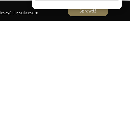
Sprawdź
ieszyć się sukcesem.
y Rynek 22, działa autoryzowany
Salon Play
 wszechstronnego punktu świadczenia usług
mają możliwość wyboru spośród różnych opcji
korzystania zarówno z szybkiego internetu
go. Dodatkowo salon oferuje usługi telewizji oraz
t nowoczesnych urządzeń, w tym smartfonów,
mów, dostosowanych do indywidualnych
listów oferuje wsparcie w zakresie doboru