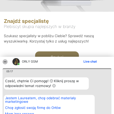
Znajdź specjalistę
Plebiscyt skupia najlepszych w branży
Szukasz specjalisty w pobliżu Ciebie? Sprawdź naszą
wyszukiwarkę. Korzystaj tylko z usług najlepszych!
Szukaj
ORŁY GSM
Live chat
05:17
Cześć, chętnie Ci pomogę! 🙂 Kliknij proszę w
odpowiedni temat rozmowy! 🙂
Organizator plebiscytu
Plebiscyt
Kontakt
Jestem Laureatem, chcę odebrać materiały
Bright Side Solutions sp. z o.
Laureaci
Kontakt
marketingowe
o. sp. k.
Lista
ul. Ruska 22
wszystkich
Chcę zgłosić swoją firmę do Orłów
Wrocław 50-079
Laureatów
Mam inną sprawę
KRS 0000749100 | Regon
Zasady