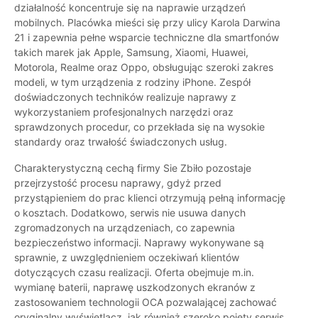
działalność koncentruje się na naprawie urządzeń
mobilnych. Placówka mieści się przy ulicy Karola Darwina
21 i zapewnia pełne wsparcie techniczne dla smartfonów
takich marek jak Apple, Samsung, Xiaomi, Huawei,
Motorola, Realme oraz Oppo, obsługując szeroki zakres
modeli, w tym urządzenia z rodziny iPhone. Zespół
doświadczonych techników realizuje naprawy z
wykorzystaniem profesjonalnych narzędzi oraz
sprawdzonych procedur, co przekłada się na wysokie
standardy oraz trwałość świadczonych usług.
Charakterystyczną cechą firmy Sie Zbiło pozostaje
przejrzystość procesu naprawy, gdyż przed
przystąpieniem do prac klienci otrzymują pełną informację
o kosztach. Dodatkowo, serwis nie usuwa danych
zgromadzonych na urządzeniach, co zapewnia
bezpieczeństwo informacji. Naprawy wykonywane są
sprawnie, z uwzględnieniem oczekiwań klientów
dotyczących czasu realizacji. Oferta obejmuje m.in.
wymianę baterii, naprawę uszkodzonych ekranów z
zastosowaniem technologii OCA pozwalającej zachować
oryginalny wyświetlacz, jak również szeroko pojęty serwis