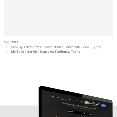
Orły GSM
Serwisy Telefonów, Naprawa iPhone, Akcesoria GSM - Tychy
Sie Zbiło - Serwis i Naprawa Telefonów Tychy