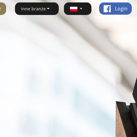
ę
Login
Inne branże