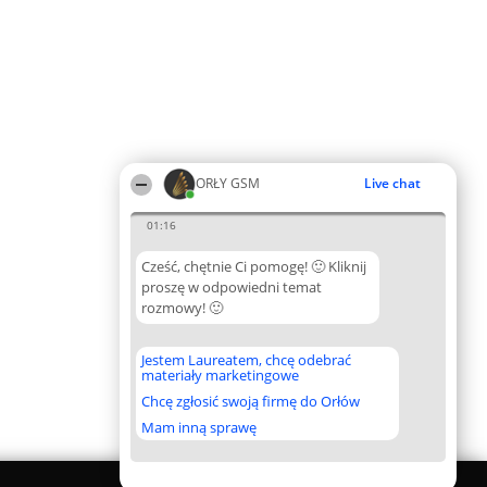
ORŁY GSM
Live chat
01:16
Cześć, chętnie Ci pomogę! 🙂 Kliknij
proszę w odpowiedni temat
rozmowy! 🙂
Jestem Laureatem, chcę odebrać
materiały marketingowe
Chcę zgłosić swoją firmę do Orłów
Mam inną sprawę