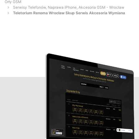
Orły GSM
Serwisy Telefonów, Naprawa iPhone, Akcesoria GSM - Wrocław
Teletorium Renoma Wrocław Skup Serwis Akcesoria Wymiana