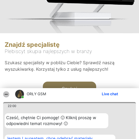
Znajdź specjalistę
Plebiscyt skupia najlepszych w branży
Szukasz specjalisty w pobliżu Ciebie? Sprawdź naszą
wyszukiwarkę. Korzystaj tylko z usług najlepszych!
Szukaj
ORŁY GSM
Live chat
22:00
Cześć, chętnie Ci pomogę! 🙂 Kliknij proszę w
odpowiedni temat rozmowy! 🙂
Organizator plebiscytu
Plebiscyt
Kontakt
Jestem Laureatem, chcę odebrać materiały
Bright Side Solutions sp. z o.
Laureaci
Kontakt