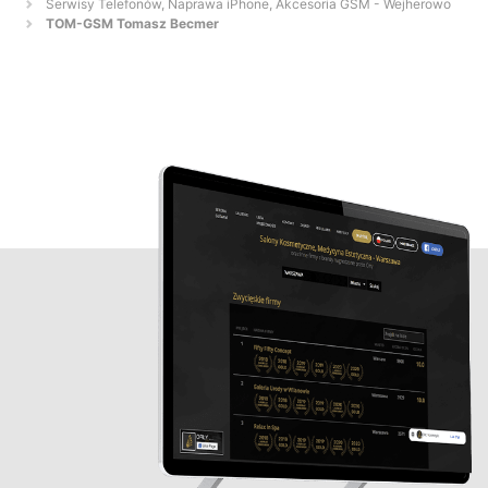
Serwisy Telefonów, Naprawa iPhone, Akcesoria GSM - Wejherowo
TOM-GSM Tomasz Becmer