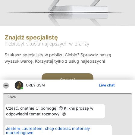
Znajdź specjalistę
Plebiscyt skupia najlepszych w branży
Szukasz specjalisty w pobliżu Ciebie? Sprawdź naszą
wyszukiwarkę. Korzystaj tylko z usług najlepszych!
Szukaj
ORŁY GSM
Live chat
23:26
Cześć, chętnie Ci pomogę! 🙂 Kliknij proszę w
odpowiedni temat rozmowy! 🙂
Organizator plebiscytu
Plebiscyt
Kontakt
Jestem Laureatem, chcę odebrać materiały
Bright Side Solutions sp. z o.
Laureaci
Kontakt
marketingowe
o. sp. k.
Lista