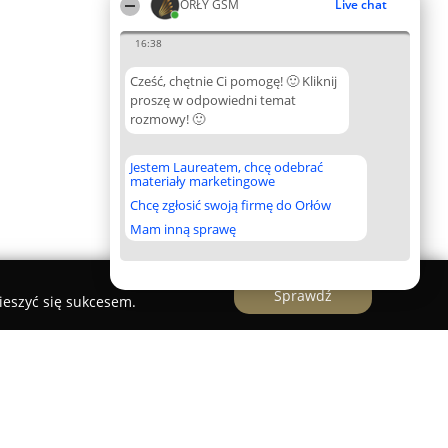
ORŁY GSM
Live chat
16:38
Cześć, chętnie Ci pomogę! 🙂 Kliknij
proszę w odpowiedni temat
rozmowy! 🙂
Jestem Laureatem, chcę odebrać
materiały marketingowe
Chcę zgłosić swoją firmę do Orłów
Mam inną sprawę
Sprawdź
ieszyć się sukcesem.