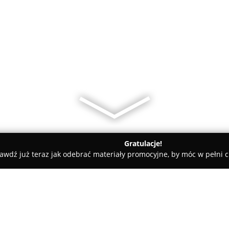
Gratulacje!
awdź już teraz jak odebrać materiały promocyjne, by móc w pełni c
kcesoria GSM - powiat tarnobrzeski
VrGsm