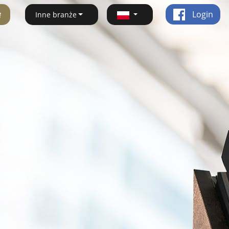
ę
Login
Inne branże