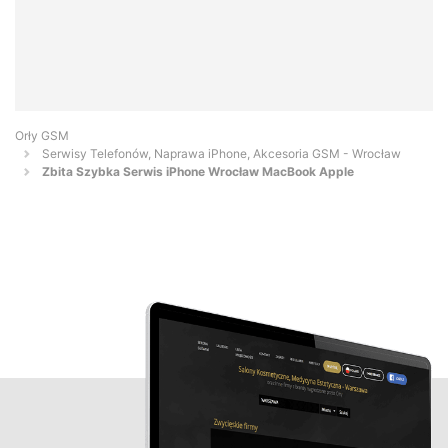
Orły GSM
Serwisy Telefonów, Naprawa iPhone, Akcesoria GSM - Wrocław
Zbita Szybka Serwis iPhone Wrocław MacBook Apple