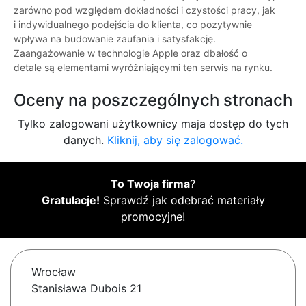
zarówno pod względem dokładności i czystości pracy, jak
i indywidualnego podejścia do klienta, co pozytywnie
wpływa na budowanie zaufania i satysfakcję.
Zaangażowanie w technologie Apple oraz dbałość o
detale są elementami wyróżniającymi ten serwis na rynku.
Oceny na poszczególnych stronach
Tylko zalogowani użytkownicy maja dostęp do tych
danych.
Kliknij, aby się zalogować.
To Twoja firma
?
Gratulacje!
Sprawdź jak odebrać materiały
promocyjne!
Wrocław
Stanisława Dubois 21