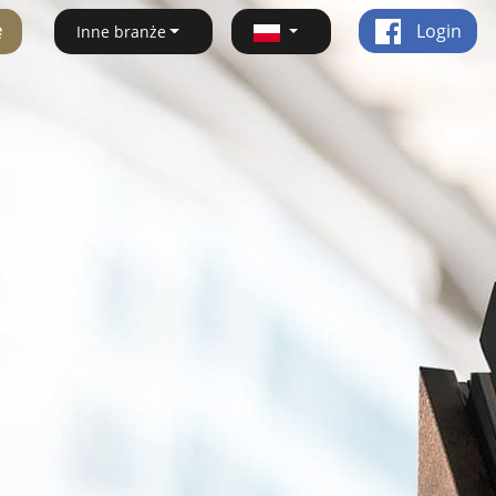
ę
Login
Inne branże