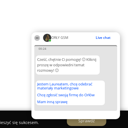
ORŁY GSM
Live chat
00:24
Cześć, chętnie Ci pomogę! 🙂 Kliknij
proszę w odpowiedni temat
rozmowy! 🙂
Jestem Laureatem, chcę odebrać
materiały marketingowe
Chcę zgłosić swoją firmę do Orłów
Mam inną sprawę
Sprawdź
ieszyć się sukcesem.