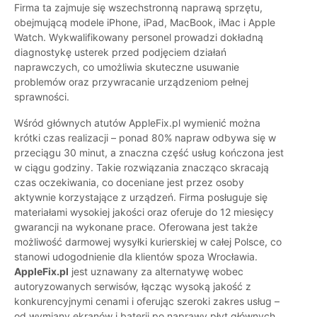
Firma ta zajmuje się wszechstronną naprawą sprzętu,
obejmującą modele iPhone, iPad, MacBook, iMac i Apple
Watch. Wykwalifikowany personel prowadzi dokładną
diagnostykę usterek przed podjęciem działań
naprawczych, co umożliwia skuteczne usuwanie
problemów oraz przywracanie urządzeniom pełnej
sprawności.
Wśród głównych atutów AppleFix.pl wymienić można
krótki czas realizacji – ponad 80% napraw odbywa się w
przeciągu 30 minut, a znaczna część usług kończona jest
w ciągu godziny. Takie rozwiązania znacząco skracają
czas oczekiwania, co doceniane jest przez osoby
aktywnie korzystające z urządzeń. Firma posługuje się
materiałami wysokiej jakości oraz oferuje do 12 miesięcy
gwarancji na wykonane prace. Oferowana jest także
możliwość darmowej wysyłki kurierskiej w całej Polsce, co
stanowi udogodnienie dla klientów spoza Wrocławia.
AppleFix.pl
jest uznawany za alternatywę wobec
autoryzowanych serwisów, łącząc wysoką jakość z
konkurencyjnymi cenami i oferując szeroki zakres usług –
od wymiany ekranów i baterii po naprawy płyt głównych