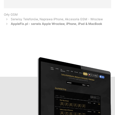
Orły GSM
Serwisy Telefonów, Naprawa iPhone, Akcesoria GSM - Wrocław
AppleFix.pl - serwis Apple Wrocław, iPhone, iPad & MacBook