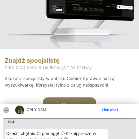
Znajdź specjalistę
Plebiscyt skupia najlepszych w branży
Szukasz specjalisty w pobliżu Ciebie? Sprawdź naszą
wyszukiwarkę. Korzystaj tylko z usług najlepszych!
Szukaj
ORŁY GSM
Live chat
10:41
Cześć, chętnie Ci pomogę! 🙂 Kliknij proszę w