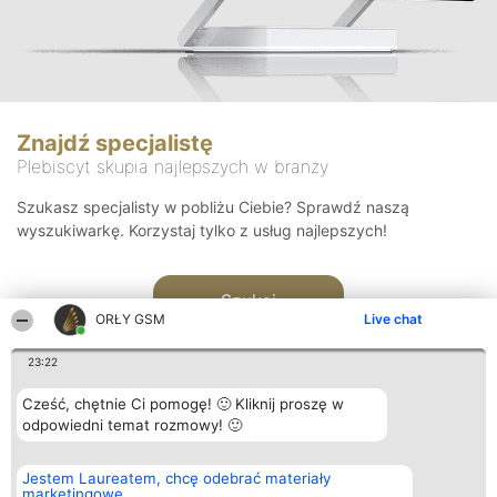
Znajdź specjalistę
Plebiscyt skupia najlepszych w branży
Szukasz specjalisty w pobliżu Ciebie? Sprawdź naszą
wyszukiwarkę. Korzystaj tylko z usług najlepszych!
Szukaj
ORŁY GSM
Live chat
23:22
Cześć, chętnie Ci pomogę! 🙂 Kliknij proszę w
odpowiedni temat rozmowy! 🙂
Organizator plebiscytu
Plebiscyt
Kontakt
Jestem Laureatem, chcę odebrać materiały
Bright Side Solutions sp. z o.
Laureaci
Kontakt
marketingowe
o. sp. k.
Lista