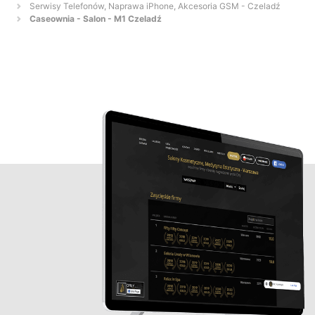
Serwisy Telefonów, Naprawa iPhone, Akcesoria GSM - Czeladź
Caseownia - Salon - M1 Czeladź