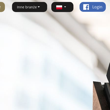
ę
Login
Inne branże