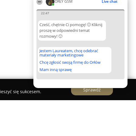
ORŁY GSM
Live chat
22:47
Cześć, chętnie Ci pomogę! 🙂 Kliknij
proszę w odpowiedni temat
rozmowy! 🙂
Jestem Laureatem, chcę odebrać
materiały marketingowe
Chcę zgłosić swoją firmę do Orłów
Mam inną sprawę
Sprawdź
ieszyć się sukcesem.
olski