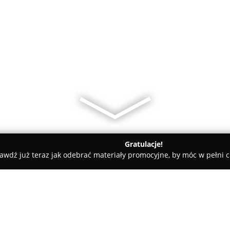
Gratulacje!
awdź już teraz jak odebrać materiały promocyjne, by móc w pełni c
kcesoria GSM - Kielce
Doradca Biznesowy Play Dawid Dobrow