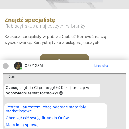
Znajdź specjalistę
Plebiscyt skupia najlepszych w branży
Szukasz specjalisty w pobliżu Ciebie? Sprawdź naszą
wyszukiwarkę. Korzystaj tylko z usług najlepszych!
Szukaj
ORŁY GSM
Live chat
10:28
Cześć, chętnie Ci pomogę! 🙂 Kliknij proszę w
odpowiedni temat rozmowy! 🙂
Organizator plebiscytu
Plebiscyt
Kontakt
Jestem Laureatem, chcę odebrać materiały
Bright Side Solutions sp. z o.
Laureaci
Kontakt
marketingowe
o. sp. k.
Lista
ul. Ruska 22
wszystkich
Chcę zgłosić swoją firmę do Orłów
Wrocław 50-079
Laureatów
Mam inną sprawę
KRS 0000749100 | Regon
Zasady
381313360 | NIP 8943132676
Regulamin