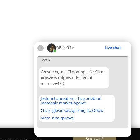
ORŁY GSM
Live chat
22:57
Cześć, chętnie Ci pomogę! 🙂 Kliknij
proszę w odpowiedni temat
rozmowy! 🙂
Jestem Laureatem, chcę odebrać
materiały marketingowe
Chcę zgłosić swoją firmę do Orłów
Mam inną sprawę
Sprawdź