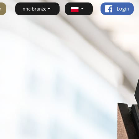
ę
Login
Inne branże