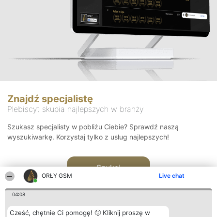
Znajdź specjalistę
Plebiscyt skupia najlepszych w branży
Szukasz specjalisty w pobliżu Ciebie? Sprawdź naszą
wyszukiwarkę. Korzystaj tylko z usług najlepszych!
Szukaj
ORŁY GSM
Live chat
04:08
Cześć, chętnie Ci pomogę! 🙂 Kliknij proszę w