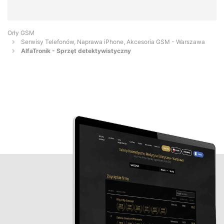
Orły GSM
Serwisy Telefonów, Naprawa iPhone, Akcesoria GSM - Warszawa
AlfaTronik - Sprzęt detektywistyczny