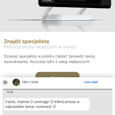
Znajdź specjalistę
Plebiscyt skupia najlepszych w branży
Szukasz specjalisty w pobliżu Ciebie? Sprawdź naszą
wyszukiwarkę. Korzystaj tylko z usług najlepszych!
Szukaj
ORŁY GSM
Live chat
15:35
Cześć, chętnie Ci pomogę! 🙂 Kliknij proszę w
odpowiedni temat rozmowy! 🙂