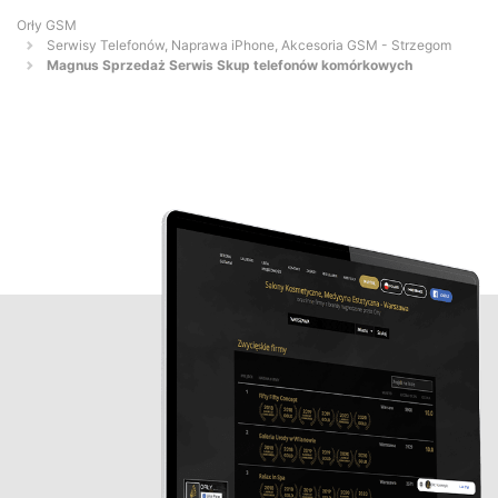
Orły GSM
Serwisy Telefonów, Naprawa iPhone, Akcesoria GSM - Strzegom
Magnus Sprzedaż Serwis Skup telefonów komórkowych