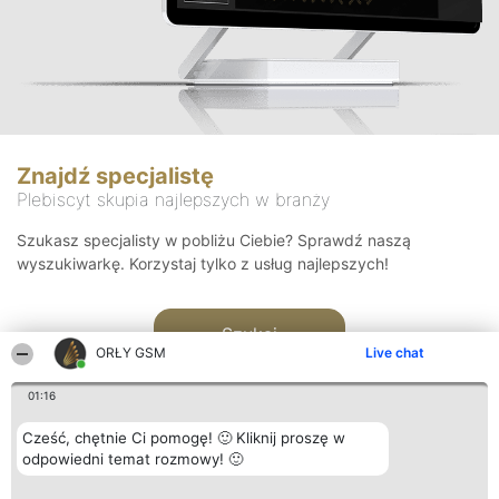
Znajdź specjalistę
Plebiscyt skupia najlepszych w branży
Szukasz specjalisty w pobliżu Ciebie? Sprawdź naszą
wyszukiwarkę. Korzystaj tylko z usług najlepszych!
Szukaj
ORŁY GSM
Live chat
01:16
Cześć, chętnie Ci pomogę! 🙂 Kliknij proszę w
odpowiedni temat rozmowy! 🙂
Organizator plebiscytu
Plebiscyt
Kontakt