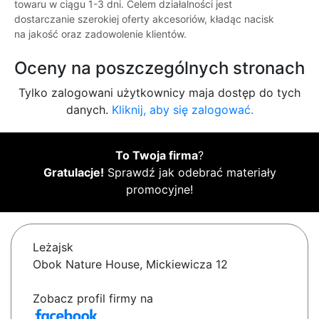
towaru w ciągu 1-3 dni. Celem działalności jest
dostarczanie szerokiej oferty akcesoriów, kładąc nacisk
na jakość oraz zadowolenie klientów.
Oceny na poszczególnych stronach
Tylko zalogowani użytkownicy maja dostęp do tych
danych.
Kliknij, aby się zalogować.
To Twoja firma
?
Gratulacje!
Sprawdź jak odebrać materiały
promocyjne!
Leżajsk
Obok Nature House, Mickiewicza 12
Zobacz profil firmy na