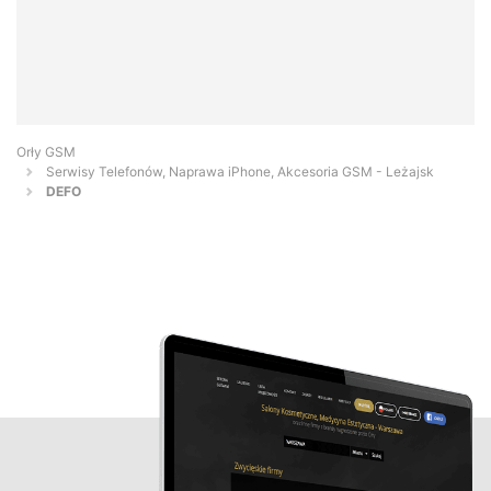
Orły GSM
Serwisy Telefonów, Naprawa iPhone, Akcesoria GSM - Leżajsk
DEFO