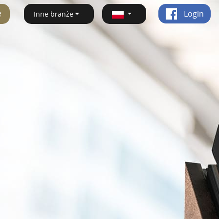
ę
Login
Inne branże