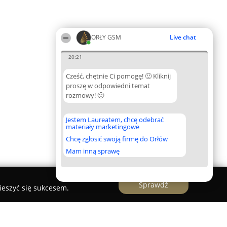
ORŁY GSM
Live chat
20:21
Cześć, chętnie Ci pomogę! 🙂 Kliknij
proszę w odpowiedni temat
rozmowy! 🙂
Jestem Laureatem, chcę odebrać
materiały marketingowe
Chcę zgłosić swoją firmę do Orłów
Mam inną sprawę
Sprawdź
ieszyć się sukcesem.
wych