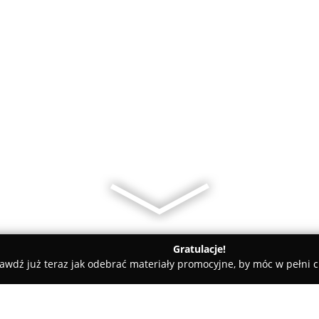
Gratulacje!
awdź już teraz jak odebrać materiały promocyjne, by móc w pełni c
kcesoria GSM - Lublin
Dr Phone - serwis telefonów komórko