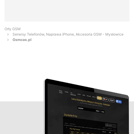
Orły GSM
Serwisy Telefonów, Naprawa iPhone, Akcesoria GSM - Mysłowice
Gsmcas.pl