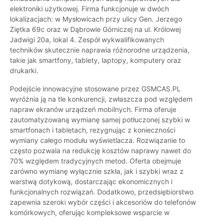
elektroniki użytkowej. Firma funkcjonuje w dwóch
lokalizacjach: w Mysłowicach przy ulicy Gen. Jerzego
Ziętka 69c oraz w Dąbrowie Górniczej na ul. Królowej
Jadwigi 20a, lokal 4. Zespół wykwalifikowanych
techników skutecznie naprawia różnorodne urządzenia,
takie jak smartfony, tablety, laptopy, komputery oraz
drukarki.
Podejście innowacyjne stosowane przez GSMCAS.PL
wyróżnia ją na tle konkurencji, zwłaszcza pod względem
napraw ekranów urządzeń mobilnych. Firma oferuje
zautomatyzowaną wymianę samej potłuczonej szybki w
smartfonach i tabletach, rezygnując z konieczności
wymiany całego modułu wyświetlacza. Rozwiązanie to
często pozwala na redukcję kosztów naprawy nawet do
70% względem tradycyjnych metod. Oferta obejmuje
zarówno wymianę wyłącznie szkła, jak i szybki wraz z
warstwą dotykową, dostarczając ekonomicznych i
funkcjonalnych rozwiązań. Dodatkowo, przedsiębiorstwo
zapewnia szeroki wybór części i akcesoriów do telefonów
komórkowych, oferując kompleksowe wsparcie w