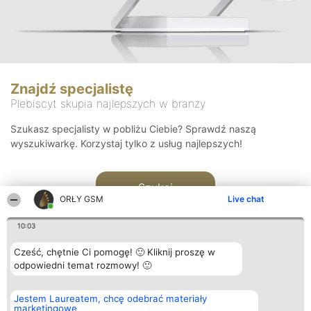
Znajdź specjalistę
Plebiscyt skupia najlepszych w branży
Szukasz specjalisty w pobliżu Ciebie? Sprawdź naszą
wyszukiwarkę. Korzystaj tylko z usług najlepszych!
Szukaj
ORŁY GSM
Live chat
10:03
Cześć, chętnie Ci pomogę! 🙂 Kliknij proszę w
odpowiedni temat rozmowy! 🙂
Organizator plebiscytu
Plebiscyt
Kontakt
Jestem Laureatem, chcę odebrać materiały
Bright Side Solutions sp. z o.
Laureaci
Kontakt
marketingowe
o. sp. k.
Lista