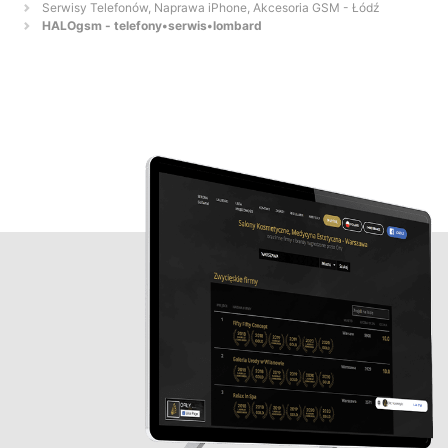
Serwisy Telefonów, Naprawa iPhone, Akcesoria GSM - Łódź
HALOgsm - telefony•serwis•lombard