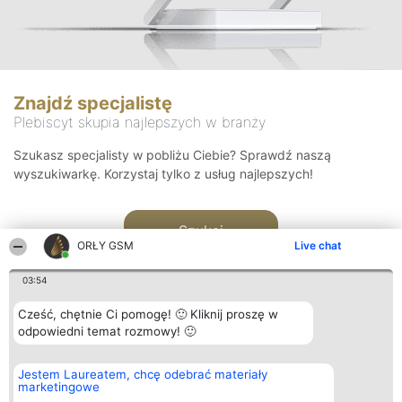
Znajdź specjalistę
Plebiscyt skupia najlepszych w branży
Szukasz specjalisty w pobliżu Ciebie? Sprawdź naszą
wyszukiwarkę. Korzystaj tylko z usług najlepszych!
Szukaj
ORŁY GSM
Live chat
03:54
Cześć, chętnie Ci pomogę! 🙂 Kliknij proszę w
odpowiedni temat rozmowy! 🙂
Organizator plebiscytu
Plebiscyt
Kontakt
Jestem Laureatem, chcę odebrać materiały
Bright Side Solutions sp. z o.
Laureaci
Kontakt
marketingowe
o. sp. k.
Lista