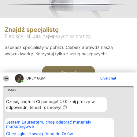
Znajdź specjalistę
Plebiscyt skupia najlepszych w branży
Szukasz specjalisty w pobliżu Ciebie? Sprawdź naszą
wyszukiwarkę. Korzystaj tylko z usług najlepszych!
Szukaj
ORŁY GSM
Live chat
15:46
Cześć, chętnie Ci pomogę! 🙂 Kliknij proszę w
odpowiedni temat rozmowy! 🙂
Organizator plebiscytu
Plebiscyt
Kontakt
Jestem Laureatem, chcę odebrać materiały
Bright Side Solutions sp. z o.
Laureaci
Kontakt
marketingowe
o. sp. k.
Lista
ul. Ruska 22
wszystkich
Chcę zgłosić swoją firmę do Orłów
Wrocław 50-079
Laureatów