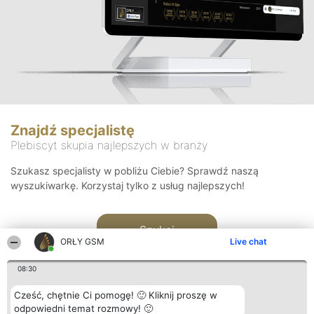
Znajdź specjalistę
Plebiscyt skupia najlepszych w branży
Szukasz specjalisty w pobliżu Ciebie? Sprawdź naszą
wyszukiwarkę. Korzystaj tylko z usług najlepszych!
Szukaj
ORŁY GSM
Live chat
08:30
Cześć, chętnie Ci pomogę! 🙂 Kliknij proszę w
odpowiedni temat rozmowy! 🙂