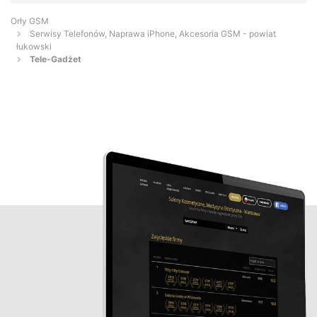
Orły GSM
Serwisy Telefonów, Naprawa iPhone, Akcesoria GSM - powiat
łukowski
Tele-Gadżet