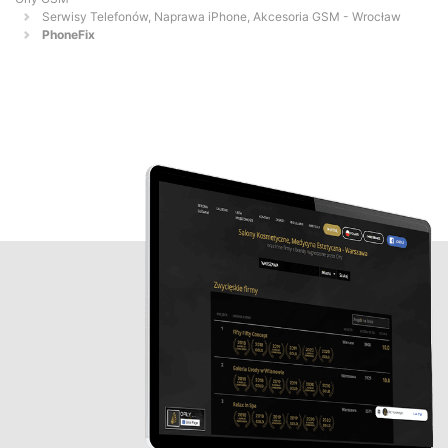
Serwisy Telefonów, Naprawa iPhone, Akcesoria GSM - Wrocław
PhoneFix