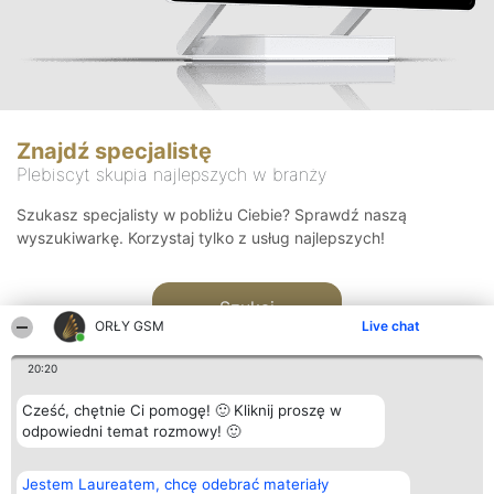
Znajdź specjalistę
Plebiscyt skupia najlepszych w branży
Szukasz specjalisty w pobliżu Ciebie? Sprawdź naszą
wyszukiwarkę. Korzystaj tylko z usług najlepszych!
Szukaj
ORŁY GSM
Live chat
20:20
Cześć, chętnie Ci pomogę! 🙂 Kliknij proszę w
odpowiedni temat rozmowy! 🙂
Organizator plebiscytu
Plebiscyt
Kontakt
Jestem Laureatem, chcę odebrać materiały
Bright Side Solutions sp. z o.
Laureaci
Kontakt