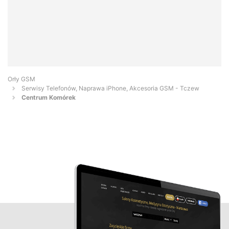
Orły GSM
Serwisy Telefonów, Naprawa iPhone, Akcesoria GSM - Tczew
Centrum Komórek