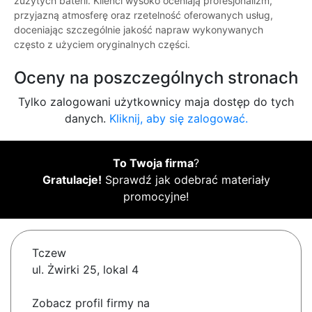
zużytych baterii. Klienci wysoko oceniają profesjonalizm,
przyjazną atmosferę oraz rzetelność oferowanych usług,
doceniając szczególnie jakość napraw wykonywanych
często z użyciem oryginalnych części.
Oceny na poszczególnych stronach
Tylko zalogowani użytkownicy maja dostęp do tych
danych.
Kliknij, aby się zalogować.
To Twoja firma
?
Gratulacje!
Sprawdź jak odebrać materiały
promocyjne!
Tczew
ul. Żwirki 25, lokal 4
Zobacz profil firmy na