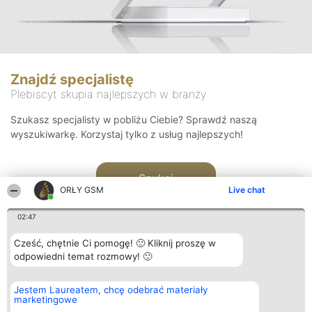
Znajdź specjalistę
Plebiscyt skupia najlepszych w branży
Szukasz specjalisty w pobliżu Ciebie? Sprawdź naszą
wyszukiwarkę. Korzystaj tylko z usług najlepszych!
Szukaj
ORŁY GSM
Live chat
02:47
Cześć, chętnie Ci pomogę! 🙂 Kliknij proszę w
odpowiedni temat rozmowy! 🙂
Organizator plebiscytu
Plebiscyt
Kontakt
Jestem Laureatem, chcę odebrać materiały
Bright Side Solutions sp. z o.
Laureaci
Kontakt
marketingowe
o. sp. k.
Lista
ul. Ruska 22
wszystkich