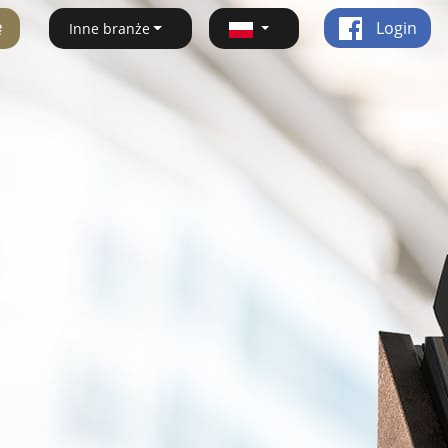
ę
Login
Inne branże