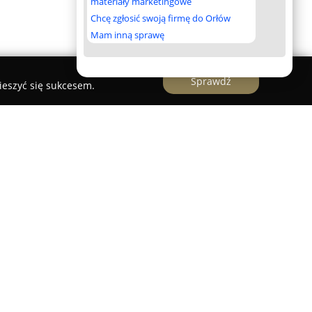
materiały marketingowe
Chcę zgłosić swoją firmę do Orłów
Mam inną sprawę
Sprawdź
ieszyć się sukcesem.
cjonuje na rynku poznańskim od 1999 roku,
g w sektorze GSM. Przedsiębiorstwo koncentruje
 serwisowej oraz handlu telefonami
ajdują się zarówno urządzenia nowe, jak i
 wszystkich czołowych producentów. Oferta
ortyment akcesoriów, m.in. ładowarki,