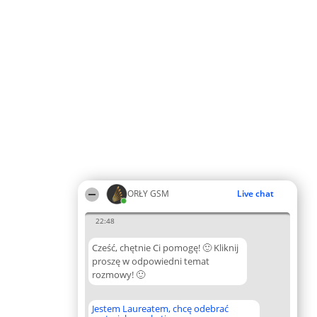
ORŁY GSM
Live chat
22:48
Cześć, chętnie Ci pomogę! 🙂 Kliknij
proszę w odpowiedni temat
rozmowy! 🙂
Jestem Laureatem, chcę odebrać