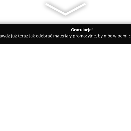
Gratulacje!
awdź już teraz jak odebrać materiały promocyjne, by móc w pełni c
Akcesoria GSM - Poznań
MJGSM Mateusz Juskowiak
O firmie:
MJGSM
Mateusz Juskowiak funk
świadcząc szeroki zakres usłu
się na profesjonalnej obsłudze
komórkowymi, wśród których zn
Pokaż więcej >>
używane, obejmujące produkty
obejmuje także rozbudowany as