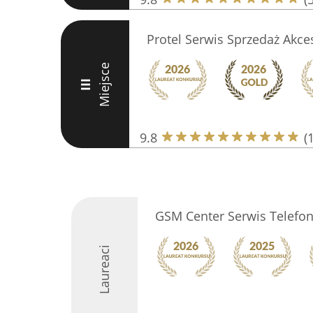
Protel Serwis Sprzedaż Akc
Miejsce
III
9.8
(
GSM Center Serwis Telef
Laureaci