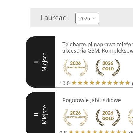
Laureaci
2026
Telebarto.pl naprawa telef
akcesoria GSM, Kompleksow
Miejsce
I
10.0
Pogotowie Jabłuszkowe
Miejsce
II
9.8
(