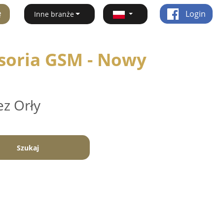
ę
Login
Inne branże
soria GSM - Nowy
ez Orły
Szukaj