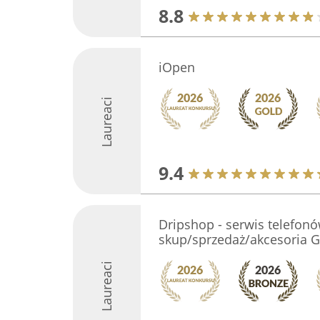
8.8
iOpen
Laureaci
9.4
Dripshop - serwis telefon
skup/sprzedaż/akcesoria 
Laureaci