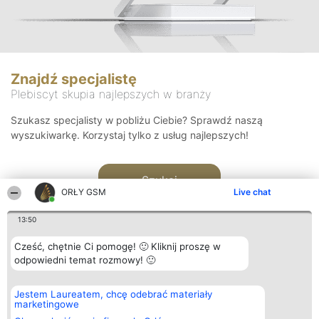
Znajdź specjalistę
Plebiscyt skupia najlepszych w branży
Szukasz specjalisty w pobliżu Ciebie? Sprawdź naszą
wyszukiwarkę. Korzystaj tylko z usług najlepszych!
Szukaj
ORŁY GSM
Live chat
13:50
Cześć, chętnie Ci pomogę! 🙂 Kliknij proszę w
odpowiedni temat rozmowy! 🙂
Organizator plebiscytu
Plebiscyt
Kontakt
Jestem Laureatem, chcę odebrać materiały
Bright Side Solutions sp. z o.
Laureaci
Kontakt
marketingowe
o. sp. k.
Lista
ul. Ruska 22
wszystkich