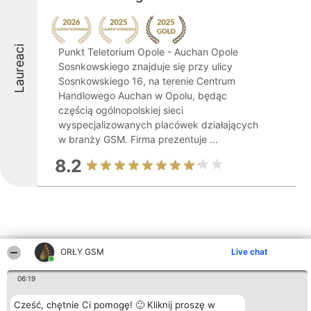
Laureaci
Punkt Teletorium Opole - Auchan Opole
Sosnkowskiego znajduje się przy ulicy
Sosnkowskiego 16, na terenie Centrum
Handlowego Auchan w Opolu, będąc
częścią ogólnopolskiej sieci
wyspecjalizowanych placówek działających
w branży GSM. Firma prezentuje ...
8.2
ORŁY GSM
Live chat
Inne firmy z województwa
06:19
Cześć, chętnie Ci pomogę! 🙂 Kliknij proszę w
Organizator plebiscytu
Plebiscyt
Kontakt