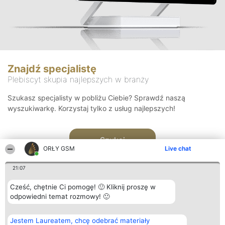
Znajdź specjalistę
Plebiscyt skupia najlepszych w branży
Szukasz specjalisty w pobliżu Ciebie? Sprawdź naszą
wyszukiwarkę. Korzystaj tylko z usług najlepszych!
Szukaj
ORŁY GSM
Live chat
21:07
Cześć, chętnie Ci pomogę! 🙂 Kliknij proszę w
odpowiedni temat rozmowy! 🙂
Organizator plebiscytu
Plebiscyt
Kontakt
Jestem Laureatem, chcę odebrać materiały
Bright Side Solutions sp. z o.
Laureaci
Kontakt