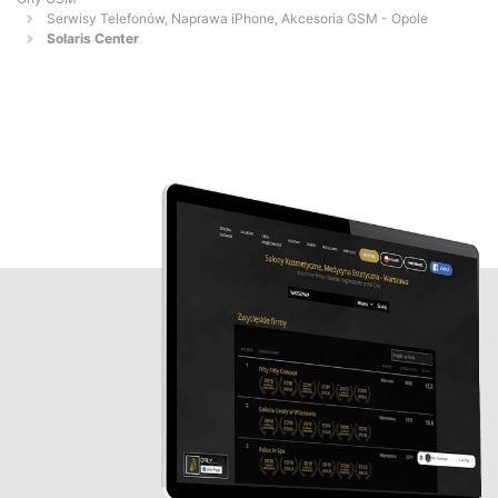
Serwisy Telefonów, Naprawa iPhone, Akcesoria GSM - Opole
Solaris Center