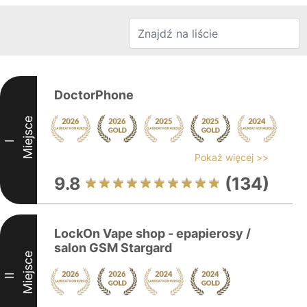
DoctorPhone
Miejsce
I
Pokaż więcej >>
9.8
(134)
LockOn Vape shop - epapierosy /
salon GSM Stargard
Miejsce
II